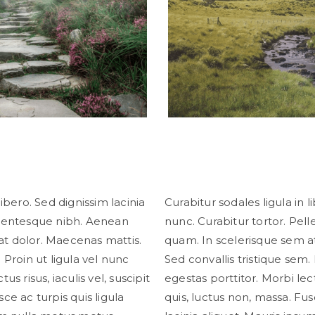
libero. Sed dignissim lacinia
Curabitur sodales ligula in l
ellentesque nibh. Aenean
nunc. Curabitur tortor. Pe
at dolor. Maecenas mattis.
quam. In scelerisque sem a
 Proin ut ligula vel nunc
Sed convallis tristique sem. 
us risus, iaculis vel, suscipit
egestas porttitor. Morbi lectu
ce ac turpis quis ligula
quis, luctus non, massa. Fusc