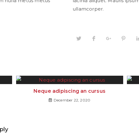
sum nulla metus metus
lacinia aliquet. Mauris ips
ullamcorper.
Neque adipiscing an cursus
December 22, 2020
ply