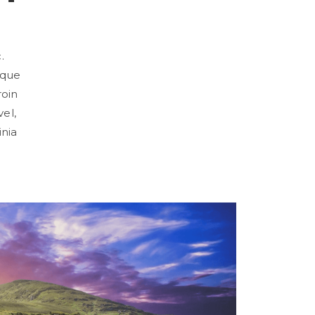
.
sque
roin
vel,
inia